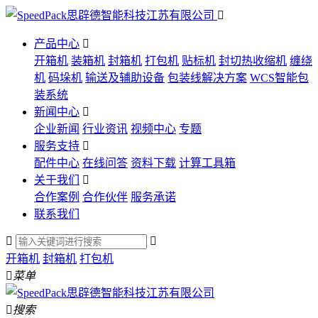

产品中心

开箱机
装箱机
封箱机
打包机
贴标机
封切热收缩机
缠绕
机
码垛机
输送及辅助设备
包装线解决方案
WCS智能包
装系统
新闻中心

企业新闻
行业资讯
视频中心
专题
服务支持

配件中心
在线问答
资料下载
计算工具箱
关于我们

合作案例
合作伙伴
服务承诺
联系我们


开箱机
封箱机
打包机

菜单

搜索