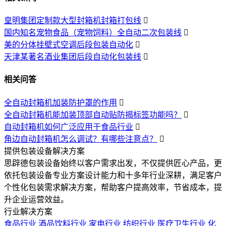
皇明集团定制款大型封箱机封箱打包线

国内知名宠物食品（宠物饲料）全自动二次包装线

美的分体挂壁式空调后段包装自动化

天津某著名酒业集团后段自动化包装线

相关问答
全自动封箱机加装防护罩的作用

全自动封箱机能加装顶部自动贴防揭标签功能吗？

自动封箱机如何广泛应用于食品行业

角边自动封箱机怎么调试？有哪些注意点？

提供包装设备解决方案
思辟德包装设备始终以客户需求出发，不仅提供匠心产品，更
依托包装设备专业方案设计能力和十多年行业深耕，满足客户
个性化包装需求解决方案，帮助客户提高效率，节省成本，提
升企业运营效益。
行业解决方案
食品行业
酒品饮料行业
家电行业
纺织行业
医疗卫生行业
化