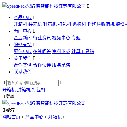

产品中心

开箱机
装箱机
封箱机
打包机
贴标机
封切热收缩机
缠绕
新闻中心

企业新闻
行业资讯
视频中心
专题
服务支持

配件中心
在线问答
资料下载
计算工具箱
关于我们

合作案例
合作伙伴
服务承诺
联系我们


开箱机
封箱机
打包机

菜单

搜索
网站首页
>
产品中心
>
开箱机
>