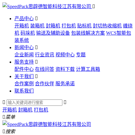

产品中心

开箱机
装箱机
封箱机
打包机
贴标机
封切热收缩机
缠绕
机
码垛机
输送及辅助设备
包装线解决方案
WCS智能包
装系统
新闻中心

企业新闻
行业资讯
视频中心
专题
服务支持

配件中心
在线问答
资料下载
计算工具箱
关于我们

合作案例
合作伙伴
服务承诺
联系我们


开箱机
封箱机
打包机

菜单

搜索