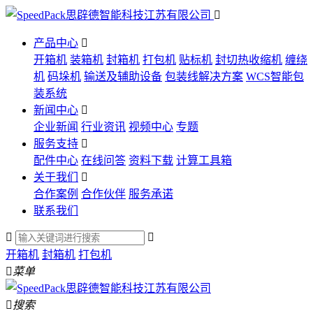

产品中心

开箱机
装箱机
封箱机
打包机
贴标机
封切热收缩机
缠绕
机
码垛机
输送及辅助设备
包装线解决方案
WCS智能包
装系统
新闻中心

企业新闻
行业资讯
视频中心
专题
服务支持

配件中心
在线问答
资料下载
计算工具箱
关于我们

合作案例
合作伙伴
服务承诺
联系我们


开箱机
封箱机
打包机

菜单

搜索