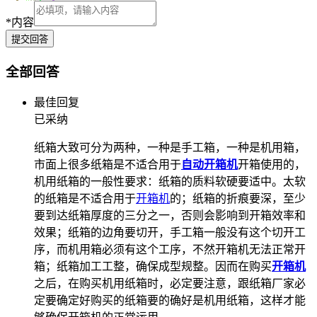
*内容
全部回答
最佳回复
已采纳
纸箱大致可分为两种，一种是手工箱，一种是机用箱，
市面上很多纸箱是不适合用于
自动开箱机
开箱使用的，
机用纸箱的一般性要求：纸箱的质料软硬要适中。太软
的纸箱是不适合用于
开箱机
的；纸箱的折痕要深，至少
要到达纸箱厚度的三分之一，否则会影响到开箱效率和
效果；纸箱的边角要切开，手工箱一般没有这个切开工
序，而机用箱必须有这个工序，不然开箱机无法正常开
箱；纸箱加工工整，确保成型规整。因而在购买
开箱机
之后，在购买机用纸箱时，必定要注意，跟纸箱厂家必
定要确定好购买的纸箱要的确好是机用纸箱，这样才能