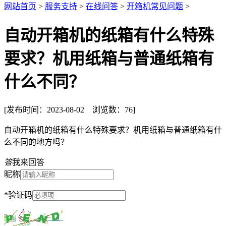
网站首页
>
服务支持
>
在线问答
>
开箱机常见问题
>
自动开箱机的纸箱有什么特殊
要求？机用纸箱与普通纸箱有
什么不同？
[发布时间：
2023-08-02
浏览数：
76
]
自动开箱机的纸箱有什么特殊要求？机用纸箱与普通纸箱有什
么不同的地方吗？
答
我来回答
昵称
*验证码