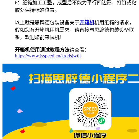
6：纸箱加工工整，成型后不能为平行四边形，打钉或粘
胶处保持标准位置。
以上就是思辟德包装设备关于
开箱机
机用纸箱的请求，
假如您有开箱机用机需求，请直接与思辟德包装设备联
系，欢迎您前来试机！
开箱机使用调试教程方法
请查看：
https://www.jsspeed.cn/kxjdsjwtjj