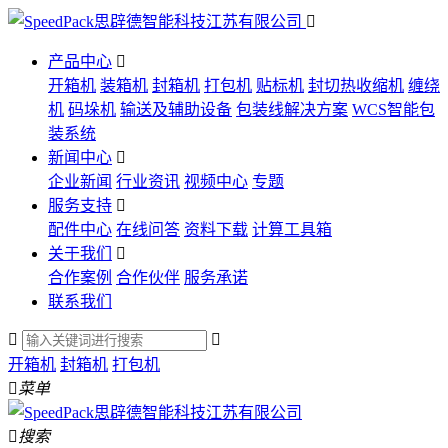

产品中心

开箱机
装箱机
封箱机
打包机
贴标机
封切热收缩机
缠绕
机
码垛机
输送及辅助设备
包装线解决方案
WCS智能包
装系统
新闻中心

企业新闻
行业资讯
视频中心
专题
服务支持

配件中心
在线问答
资料下载
计算工具箱
关于我们

合作案例
合作伙伴
服务承诺
联系我们


开箱机
封箱机
打包机

菜单

搜索