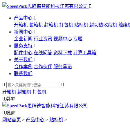

产品中心

开箱机
装箱机
封箱机
打包机
贴标机
封切热收缩机
缠绕
新闻中心

企业新闻
行业资讯
视频中心
专题
服务支持

配件中心
在线问答
资料下载
计算工具箱
关于我们

合作案例
合作伙伴
服务承诺
联系我们


开箱机
封箱机
打包机

菜单

搜索
网站首页
>
产品中心
>
贴标机
>