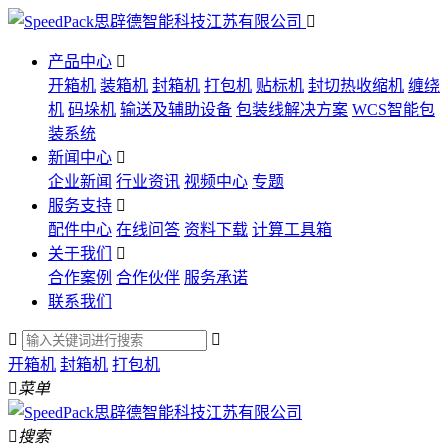

产品中心

开箱机
装箱机
封箱机
打包机
贴标机
封切热收缩机
缠绕
机
码垛机
输送及辅助设备
包装线解决方案
WCS智能包
装系统
新闻中心

企业新闻
行业资讯
视频中心
专题
服务支持

配件中心
在线问答
资料下载
计算工具箱
关于我们

合作案例
合作伙伴
服务承诺
联系我们


开箱机
封箱机
打包机

菜单

搜索