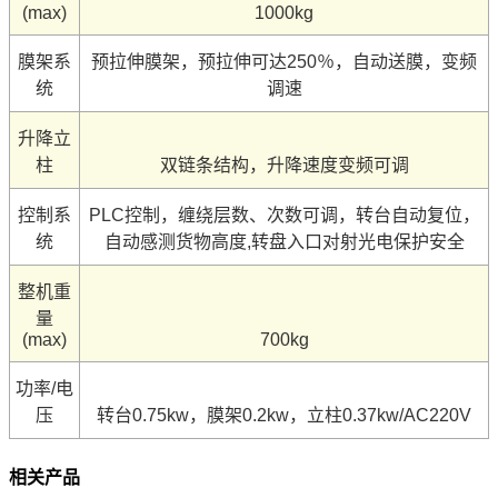
(max)
1000kg
膜架系
预拉伸膜架，预拉伸可达250％，自动送膜，变频
统
调速
升降立
柱
双链条结构，升降速度变频可调
控制系
PLC控制，缠绕层数、次数可调，转台自动复位，
统
自动感测货物高度,转盘入口对射光电保护安全
整机重
量
(max)
700kg
功率/电
压
转台0.75kw，膜架0.2kw，立柱0.37kw/AC220V
相关产品