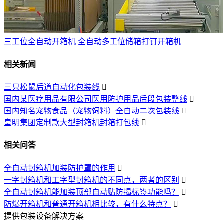
三工位全自动开箱机 全自动多工位储箱打钉开箱机
相关新闻
三只松鼠后道自动化包装线

国内某医疗用品有限公司医用防护用品后段包装整线

国内知名宠物食品（宠物饲料）全自动二次包装线

皇明集团定制款大型封箱机封箱打包线

相关问答
全自动封箱机加装防护罩的作用

一字封箱机和工字型封箱机的不同点，两者的区别

全自动封箱机能加装顶部自动贴防揭标签功能吗？

防爆开箱机和普通开箱机相比较，有什么特点？

提供包装设备解决方案