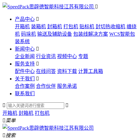

产品中心

开箱机
装箱机
封箱机
打包机
贴标机
封切热收缩机
缠绕
机
码垛机
输送及辅助设备
包装线解决方案
WCS智能包
装系统
新闻中心

企业新闻
行业资讯
视频中心
专题
服务支持

配件中心
在线问答
资料下载
计算工具箱
关于我们

合作案例
合作伙伴
服务承诺
联系我们


开箱机
封箱机
打包机

菜单

搜索