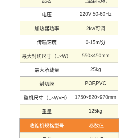
品名
L型封切机
220V 50-60Hz
电压
加热器功率
2kw可调
传输速度
0-15m/分
550×450mm
最大封切尺寸（L×W）
25kg
最大承载量
POF,PVC
封切膜
1750×820×970mm
整机尺寸（L×W×H）
125kg
重量
收缩机规格型号
参数值