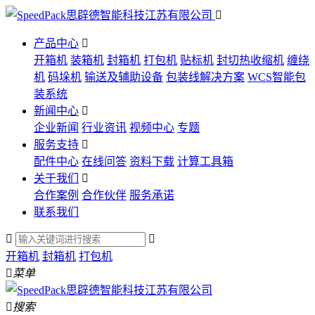

产品中心

开箱机
装箱机
封箱机
打包机
贴标机
封切热收缩机
缠绕
机
码垛机
输送及辅助设备
包装线解决方案
WCS智能包
装系统
新闻中心

企业新闻
行业资讯
视频中心
专题
服务支持

配件中心
在线问答
资料下载
计算工具箱
关于我们

合作案例
合作伙伴
服务承诺
联系我们


开箱机
封箱机
打包机

菜单

搜索