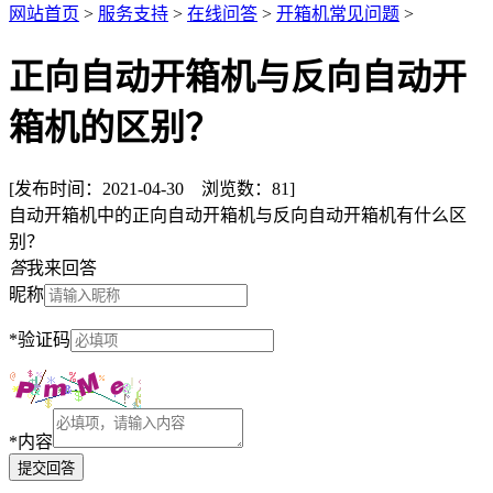
网站首页
>
服务支持
>
在线问答
>
开箱机常见问题
>
正向自动开箱机与反向自动开
箱机的区别？
[发布时间：
2021-04-30
浏览数：
81
]
自动开箱机中的正向自动开箱机与反向自动开箱机有什么区
别？
答
我来回答
昵称
*验证码
*内容