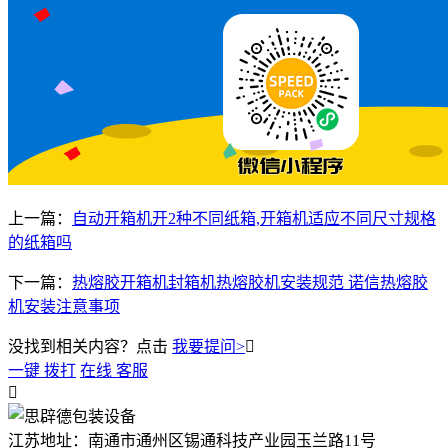
上一篇：
自动开箱机开2种不同纸箱,开箱机适应不同尺寸规格
的纸箱吗
下一篇：
热熔胶开箱机封箱机热熔胶机安装规范 诺信热熔胶
机安装注意事项
没找到相关内容？点击
我要提问>

一键 拨打
在线 客服

江苏地址：南通市通州区锡通科技产业园玉兰路11号