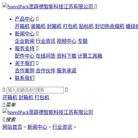

产品中心

开箱机
装箱机
封箱机
打包机
贴标机
封切热收缩机
缠绕
新闻中心

企业新闻
行业资讯
视频中心
专题
服务支持

配件中心
在线问答
资料下载
计算工具箱
关于我们

合作案例
合作伙伴
服务承诺
联系我们


开箱机
封箱机
打包机

菜单

搜索
网站首页
>
新闻中心
>
行业资讯
>