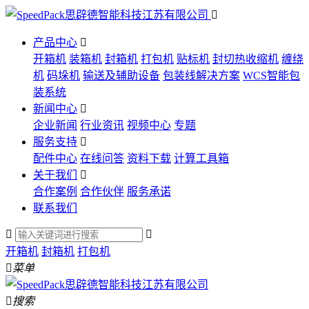

产品中心

开箱机
装箱机
封箱机
打包机
贴标机
封切热收缩机
缠绕
机
码垛机
输送及辅助设备
包装线解决方案
WCS智能包
装系统
新闻中心

企业新闻
行业资讯
视频中心
专题
服务支持

配件中心
在线问答
资料下载
计算工具箱
关于我们

合作案例
合作伙伴
服务承诺
联系我们


开箱机
封箱机
打包机

菜单

搜索