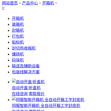
网站首页
>
产品中心
>
开箱机
>

开箱机
装箱机
封箱机
打包机
贴标机
封切热收缩机
缠绕机
码垛机
输送及辅助设备
包装线解决方案
自动开盒/折盒机
在线咨询
索取报价
伺服智能开箱机 全自动开箱工字封底机