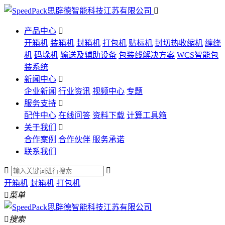

产品中心

开箱机
装箱机
封箱机
打包机
贴标机
封切热收缩机
缠绕
机
码垛机
输送及辅助设备
包装线解决方案
WCS智能包
装系统
新闻中心

企业新闻
行业资讯
视频中心
专题
服务支持

配件中心
在线问答
资料下载
计算工具箱
关于我们

合作案例
合作伙伴
服务承诺
联系我们


开箱机
封箱机
打包机

菜单

搜索