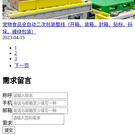
宠物食品全自动二次包装整线（开箱、装箱、封箱、贴标、码
垛、缠绕包装）
2023-04-15
1
2
3
下一页
需求留言
称呼
手机
邮箱
需求