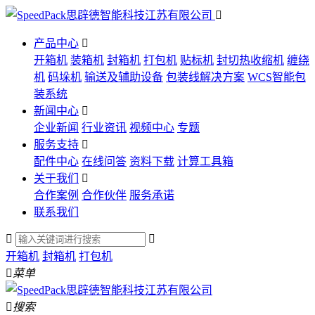

产品中心

开箱机
装箱机
封箱机
打包机
贴标机
封切热收缩机
缠绕
机
码垛机
输送及辅助设备
包装线解决方案
WCS智能包
装系统
新闻中心

企业新闻
行业资讯
视频中心
专题
服务支持

配件中心
在线问答
资料下载
计算工具箱
关于我们

合作案例
合作伙伴
服务承诺
联系我们


开箱机
封箱机
打包机

菜单

搜索