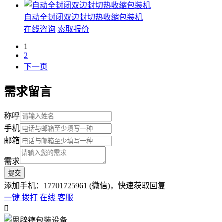
自动全封闭双边封切热收缩包装机
在线咨询
索取报价
1
2
下一页
需求留言
称呼
手机
邮箱
需求
添加手机：17701725961 (微信)，快速获取回复
一键 拨打
在线 客服
